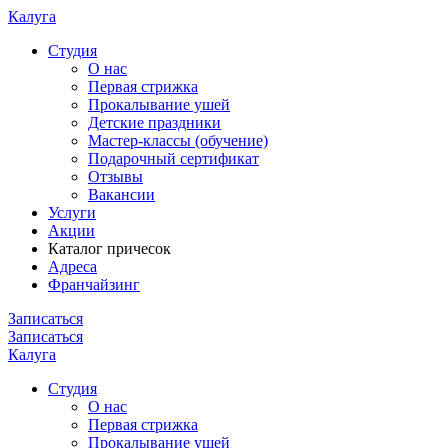
Калуга
Cтудия
О нас
Первая стрижка
Прокалывание ушей
Детские праздники
Мастер-классы (обучение)
Подарочный сертификат
Отзывы
Вакансии
Услуги
Акции
Каталог причесок
Адреса
Франчайзинг
Записаться
Записаться
Калуга
Cтудия
О нас
Первая стрижка
Прокалывание ушей