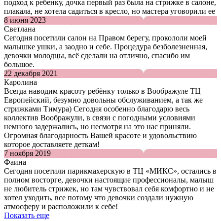
подход к ребенку, дочка первый раз была на стрижке в салоне,
плакала, не хотела садиться в кресло, но мастера уговорили ее
8 июня 2023
Светлана
Сегодня посетили салон на Правом берегу, прокололи моей
малышке ушки, а заодно и себе. Процедура безболезненная,
девочки молодцы, всё сделали на отлично, спасибо им
большое.
22 декабря 2021
Каролина
Всегда наводим красоту ребёнку только в Воображуле ТЦ
Европейский, безумно довольны обслуживанием, а так же
стрижками Тимура) Сегодня особенно благодарю весь
коллектив Воображули, в связи с погодными условиями
немного задержались, но несмотря на это нас приняли.
Огромная благодарность Вашей красоте и удовольствию
которое доставляете деткам!
7 ноября 2019
Фаина
Сегодня посетили парикмахерскую в ТЦ «МИКС», остались в
полном восторге, девочки настоящие профессионалы, малыш
не любитель стрижек, но там чувствовал себя комфортно и не
хотел уходить, все потому что девочки создали нужную
атмосферу и расположили к себе!
Показать еще