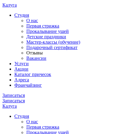
Калуга
Cтудия
О нас
Первая стрижка
Прокалывание ушей
Детские праздники
Мастер-классы (обучение)
Подарочный сертификат
Отзывы
Вакансии
Услуги
Акции
Каталог причесок
Адреса
Франчайзинг
Записаться
Записаться
Калуга
Cтудия
О нас
Первая стрижка
Прокалывание ушей